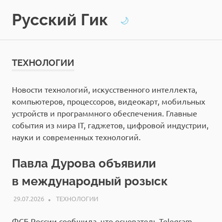
Перейти
Русский Гик
к
🌙
содержимому
ТЕХНОЛОГИИ
Новости технологий, искусственного интеллекта,
компьютеров, процессоров, видеокарт, мобильных
устройств и программного обеспечения. Главные
события из мира IT, гаджетов, цифровой индустрии,
науки и современных технологий.
Павла Дурова объявили
в международный розыск
29.07.2026
РЕДАКЦИЯ
ТЕХНОЛОГИИ
ФСБ России сообщила, что основатель Telegram